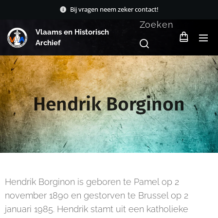
Bij vragen neem zeker contact!
Zoeken
Vlaams en Historisch
Archief
Hendrik Borginon
Hendrik Borginon is geboren te Pamel op 2
november 1890 en gestorven te Brussel op 2
januari 1985. Hendrik stamt uit een katholieke