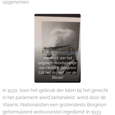
opgenomen.
voorkant van het
originele doodsprentje
van Hendrik Borginon
(Uit het Archief Jan de
Beule)
In 1930, toen het gebruik der talen bij het gerecht
in het parlement werd behandeld, werd door de
Vlaams-Nationalisten een grotendeels Borginon
geformuleerd wetsvoorstel ingediend. In 1933