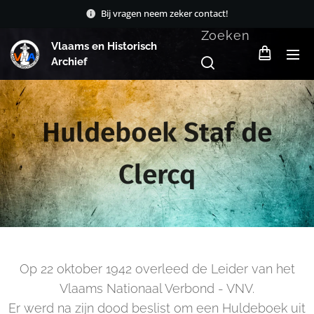
Bij vragen neem zeker contact!
Zoeken
Vlaams en Historisch
Archief
Huldeboek Staf de
Clercq
Op 22 oktober 1942 overleed de Leider van het
Vlaams Nationaal Verbond - VNV.
Er werd na zijn dood beslist om een Huldeboek uit