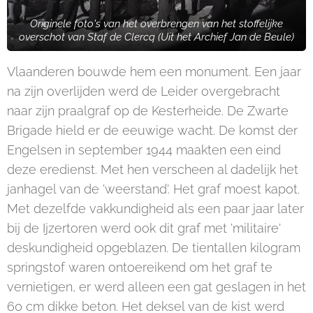
Originele foto's van het overbrengen van het stoffelijke
overschot van Staf de Clercq (Uit het Archief Jan de Beule)
Vlaanderen bouwde hem een monument. Een jaar
na zijn overlijden werd de Leider overgebracht
naar zijn praalgraf op de Kesterheide. De Zwarte
Brigade hield er de eeuwige wacht. De komst der
Engelsen in september 1944 maakten een eind
deze eredienst. Met hen verscheen al dadelijk het
janhagel van de 'weerstand'. Het graf moest kapot.
Met dezelfde vakkundigheid als een paar jaar later
bij de Ijzertoren werd ook dit graf met 'militaire'
deskundigheid opgeblazen. De tientallen kilogram
springstof waren ontoereikend om het graf te
vernietigen, er werd alleen een gat geslagen in het
60 cm dikke beton. Het deksel van de kist werd