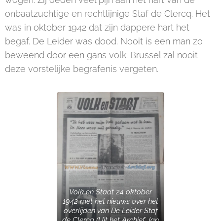
onbaatzuchtige en rechtlijnige Staf de Clercq. Het
was in oktober 1942 dat zijn dappere hart het
begaf. De Leider was dood. Nooit is een man zo
beweend door een gans volk. Brussel zal nooit
deze vorstelijke begrafenis vergeten.
Volk en Staat 24 oktober
1942 met het nieuws over het
overlijden van De Leider Staf
de Clercq (Uit het Archief Jan