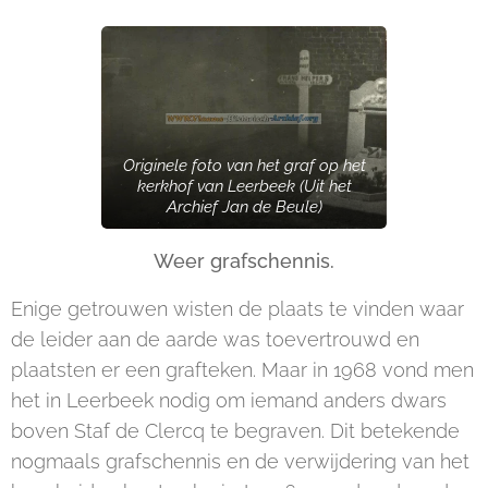
Originele foto van het graf op het
kerkhof van Leerbeek (Uit het
Archief Jan de Beule)
Weer grafschennis.
Enige getrouwen wisten de plaats te vinden waar
de leider aan de aarde was toevertrouwd en
plaatsten er een grafteken. Maar in 1968 vond men
het in Leerbeek nodig om iemand anders dwars
boven Staf de Clercq te begraven. Dit betekende
nogmaals grafschennis en de verwijdering van het