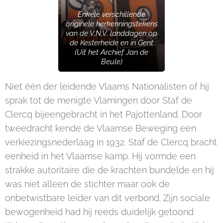
Enkele verschillende
originele herkenningstekens
van de V.N.V. landdagen op
de Kesterheide en in Gent
(Uit het Archief Jan de
Beule)
Niet één der leidende Vlaams Nationalisten of hij
sprak tot de menigte Vlamingen door Staf de
Clercq bijeengebracht in het Pajottenland. Door
tweedracht kende de Vlaamse Beweging een
verkiezingsnederlaag in 1932. Staf de Clercq bracht
eenheid in het Vlaamse kamp. Hij vormde een
strakke autoritaire die de krachten bundelde en hij
was niet alleen de stichter maar ook de
onbetwistbare leider van dit verbond. Zijn sociale
bewogenheid had hij reeds duidelijk getoond