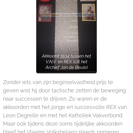
Akkoord 1934 tussen het
V.N.V. en REX (Uit het
Archief Jan de Beule)
Zonder iets van zijn beginselvastheid prijs te
geven wist hij door tactische zetten de beweging
naar successen te drijven. Zo waren er de
akkoorden met het jonge en succesvolle REX van
Leon Degrelle en met het Katholiek Vakverbond.
Maar ook tijdens deze soms tijdelijke akkoorden
bleef het Vlaams Volksbelang steeds primeren