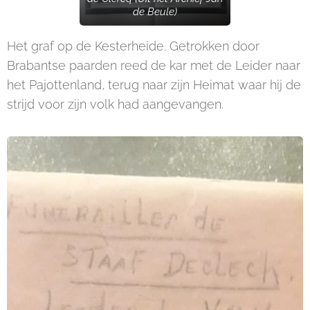
de Beule)
Het graf op de Kesterheide. Getrokken door
Brabantse paarden reed de kar met de Leider naar
het Pajottenland, terug naar zijn Heimat waar hij de
strijd voor zijn volk had aangevangen.