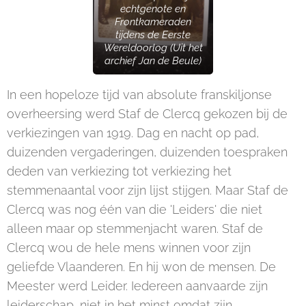
echtgenote en
Frontkameraden
tijdens de Eerste
Wereldoorlog (Uit het
archief Jan de Beule)
In een hopeloze tijd van absolute franskiljonse
overheersing werd Staf de Clercq gekozen bij de
verkiezingen van 1919. Dag en nacht op pad,
duizenden vergaderingen, duizenden toespraken
deden van verkiezing tot verkiezing het
stemmenaantal voor zijn lijst stijgen. Maar Staf de
Clercq was nog één van die 'Leiders' die niet
alleen maar op stemmenjacht waren. Staf de
Clercq wou de hele mens winnen voor zijn
geliefde Vlaanderen. En hij won de mensen. De
Meester werd Leider. Iedereen aanvaarde zijn
leiderschap, niet in het minst omdat zijn