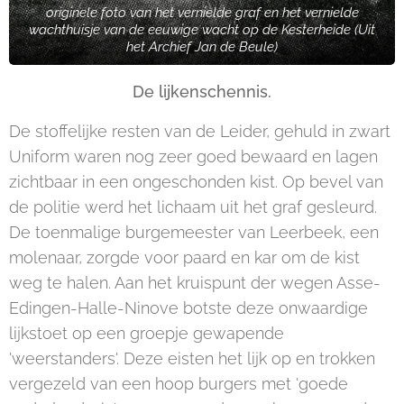
originele foto van het vernielde graf en het vernielde
wachthuisje van de eeuwige wacht op de Kesterheide (Uit
het Archief Jan de Beule)
De lijkenschennis.
De stoffelijke resten van de Leider, gehuld in zwart
Uniform waren nog zeer goed bewaard en lagen
zichtbaar in een ongeschonden kist. Op bevel van
de politie werd het lichaam uit het graf gesleurd.
De toenmalige burgemeester van Leerbeek, een
molenaar, zorgde voor paard en kar om de kist
weg te halen. Aan het kruispunt der wegen Asse-
Edingen-Halle-Ninove botste deze onwaardige
lijkstoet op een groepje gewapende
'weerstanders'. Deze eisten het lijk op en trokken
vergezeld van een hoop burgers met 'goede