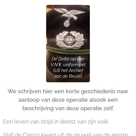
De Delta op een
V.N.V. uniformpet
(Uit het Archief
Jan de Beule)
We schrijven hier een korte geschiedenis naar
aanloop van deze operatie alsook een
beschrijving van deze operatie zelf.
Een leven van strijd in dienst van zijn volk.
Staf de Clercq kwam uit de gruwel van de eerste