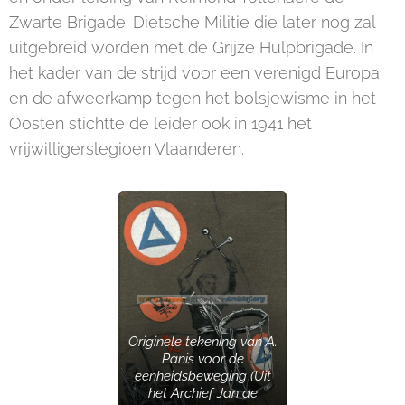
Zwarte Brigade-Dietsche Militie die later nog zal
uitgebreid worden met de Grijze Hulpbrigade. In
het kader van de strijd voor een verenigd Europa
en de afweerkamp tegen het bolsjewisme in het
Oosten stichtte de leider ook in 1941 het
vrijwilligerslegioen Vlaanderen.
Originele tekening van A.
Panis voor de
eenheidsbeweging (Uit
het Archief Jan de