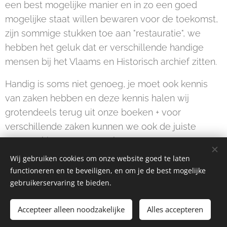
een best mogelijke manier en in zo een goed
mogelijke staat willen bewaren voor de toekomst,
zijn sommige stukken toe aan "restauratie", we
hebben het geluk dat er verschillende handige
mensen bij het Vlaams en Historisch archief zitten.
Handig is soms niet genoeg, je moet ook kennis
van zaken hebben en deze kennis halen wij
grotendeels terug uit onze boeken + voor
verschillende zaken kunnen we ook de juiste
mensen hiervoor aanspreken.
Wij gebruiken cookies om onze website goed te laten
functioneren en te beveiligen, en om je de best mogelijke
gebruikerservaring te bieden.
© 2023 Alle rechten voorbehouden
Accepteer alleen noodzakelijke
Alles accepteren
Cookies