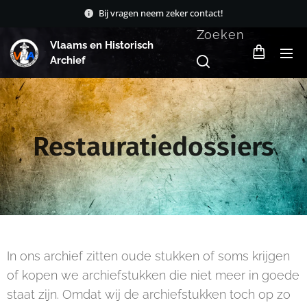
Bij vragen neem zeker contact!
Zoeken
Vlaams en Historisch
Archief
Restauratiedossiers
In ons archief zitten oude stukken of soms krijgen
of kopen we archiefstukken die niet meer in goede
staat zijn. Omdat wij de archiefstukken toch op zo