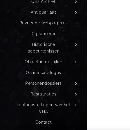
Ons Archief
Antiquariaat
Bevriende webpagina's
Digitaliseren
Historische
gebeurtenissen
Object in de kijker
Online catalogus
Personendossiers
Restauraties
Tentoonstellingen van het
VHA
Contact