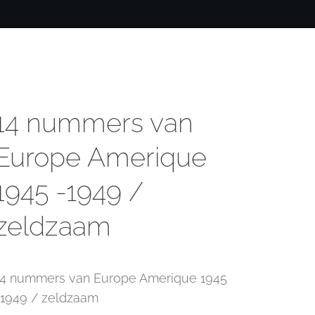
14 nummers van
Europe Amerique
1945 -1949 /
zeldzaam
14 nummers van Europe Amerique 1945
-1949 / zeldzaam