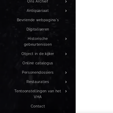
Ons Archief
Antiquariaat
Bevriende webpagina's
Digitaliseren
Historische
gebeurtenissen
Object in de kijker
Online catalogus
Personendossiers
Restauraties
Tentoonstellingen van het
VHA
Contact