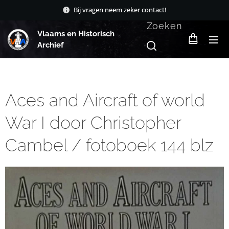
Bij vragen neem zeker contact!
Zoeken
Vlaams en Historisch
Archief
Aces and Aircraft of world
War I door Christopher
Cambel / fotoboek 144 blz