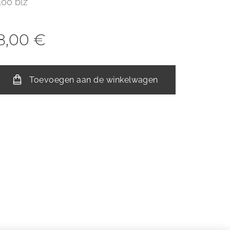
300 blz
8,00
€
Toevoegen aan de winkelwagen