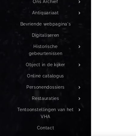
Ons Archief
Antiquariaat
Bevriende webpagina's
Digitaliseren
Historische
gebeurtenissen
Object in de kijker
Online catalogus
Personendossiers
Restauraties
Tentoonstellingen van het
VHA
Contact