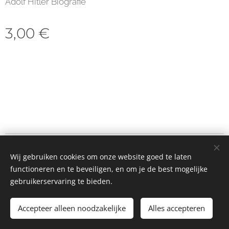
Adolf Hitler Biografie
3,00
€
© 2023 Alle rechten voorbehouden
Wij gebruiken cookies om onze website goed te laten
Cookies
functioneren en te beveiligen, en om je de best mogelijke
gebruikerservaring te bieden.
Toevoegen aan de winkelwagen
Accepteer alleen noodzakelijke
Alles accepteren