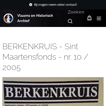
Bij vragen neem zeker contact!
Zoeken
Vlaams en Historisch
Archief
BERKENKRUIS - Sint
Maartensfonds - nr. 10 /
2005