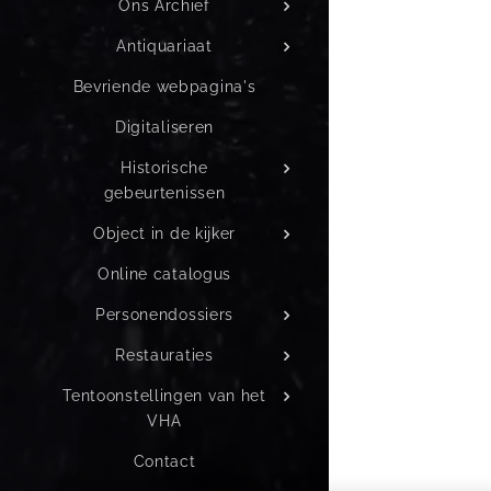
Ons Archief
Antiquariaat
Bevriende webpagina's
Digitaliseren
Historische
gebeurtenissen
Object in de kijker
Online catalogus
Personendossiers
Restauraties
Tentoonstellingen van het
VHA
Contact