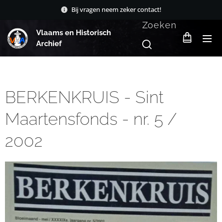
Bij vragen neem zeker contact!
Zoeken
Vlaams en Historisch
Archief
BERKENKRUIS - Sint
Maartensfonds - nr. 5 /
2002