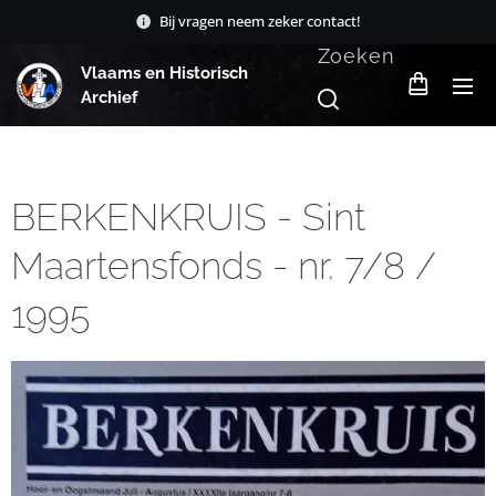
Bij vragen neem zeker contact!
Zoeken
Vlaams en Historisch
Archief
BERKENKRUIS - Sint
Maartensfonds - nr. 7/8 /
1995