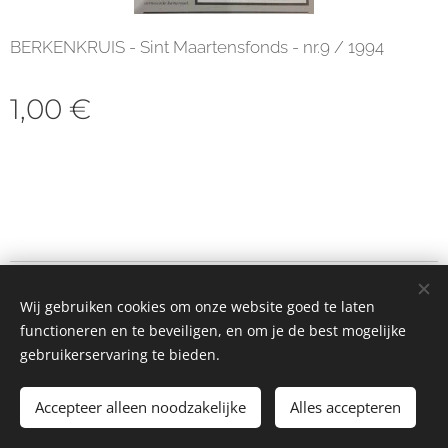
BERKENKRUIS - Sint Maartensfonds - nr.9 / 1994
1,00
€
© 2023 Alle rechten voorbehouden
Wij gebruiken cookies om onze website goed te laten
Cookies
functioneren en te beveiligen, en om je de best mogelijke
gebruikerservaring te bieden.
Toevoegen aan de winkelwagen
Accepteer alleen noodzakelijke
Alles accepteren