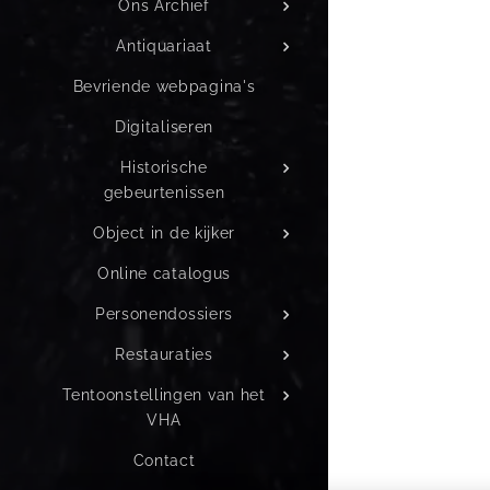
Ons Archief
Antiquariaat
Bevriende webpagina's
Digitaliseren
Historische
gebeurtenissen
Object in de kijker
Online catalogus
Personendossiers
Restauraties
Tentoonstellingen van het
VHA
Contact