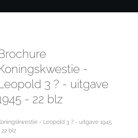
Brochure
Koningskwestie -
Leopold 3 ? - uitgave
1945 - 22 blz
Koningskwestie - Leopold 3 ? - uitgave 1945
 22 blz