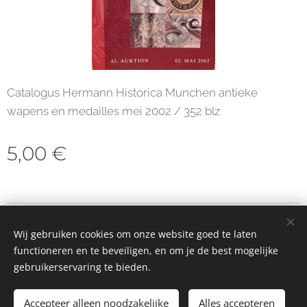
Catalogus Hermann Historica Munchen antieke
wapens en medailles mei 2002 / 352 blz
5,00
€
© 2023 Alle rechten voorbehouden
Wij gebruiken cookies om onze website goed te laten
Cookies
functioneren en te beveiligen, en om je de best mogelijke
gebruikerservaring te bieden.
Toevoegen aan de winkelwagen
Accepteer alleen noodzakelijke
Alles accepteren