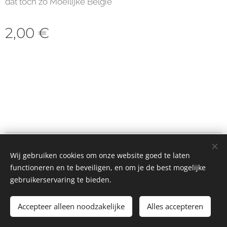
dat toch zo Moeilijke Belgie
2,00
€
© 2023 Alle rechten voorbehouden
Wij gebruiken cookies om onze website goed te laten
Cookies
functioneren en te beveiligen, en om je de best mogelijke
gebruikerservaring te bieden.
Toevoegen aan de winkelwagen
Accepteer alleen noodzakelijke
Alles accepteren