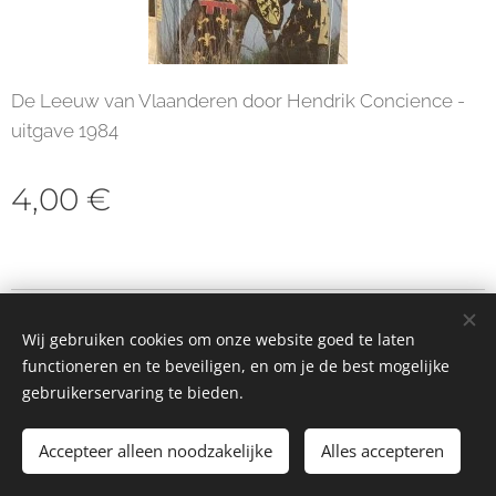
De Leeuw van Vlaanderen door Hendrik Concience -
uitgave 1984
4,00
€
© 2023 Alle rechten voorbehouden
Wij gebruiken cookies om onze website goed te laten
Cookies
functioneren en te beveiligen, en om je de best mogelijke
gebruikerservaring te bieden.
Toevoegen aan de winkelwagen
Accepteer alleen noodzakelijke
Alles accepteren