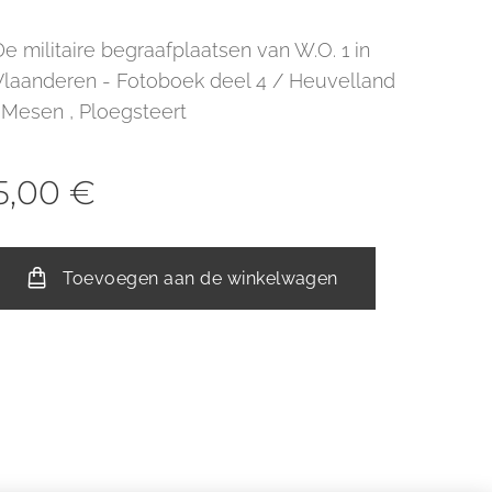
De militaire begraafplaatsen van W.O. 1 in
Vlaanderen - Fotoboek deel 4 / Heuvelland
, Mesen , Ploegsteert
5,00
€
Toevoegen aan de winkelwagen