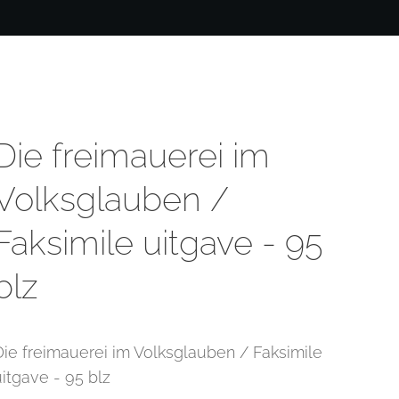
Die freimauerei im
Volksglauben /
Faksimile uitgave - 95
blz
Die freimauerei im Volksglauben / Faksimile
uitgave - 95 blz