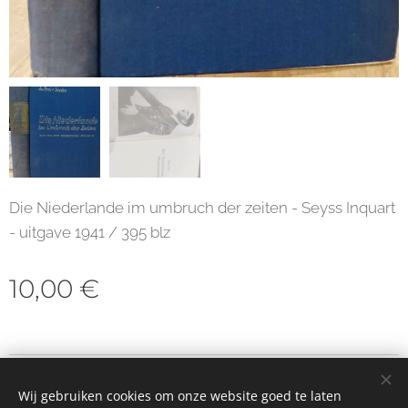
Die Niederlande im umbruch der zeiten - Seyss Inquart
- uitgave 1941 / 395 blz
10,00
€
© 2023 Alle rechten voorbehouden
Wij gebruiken cookies om onze website goed te laten