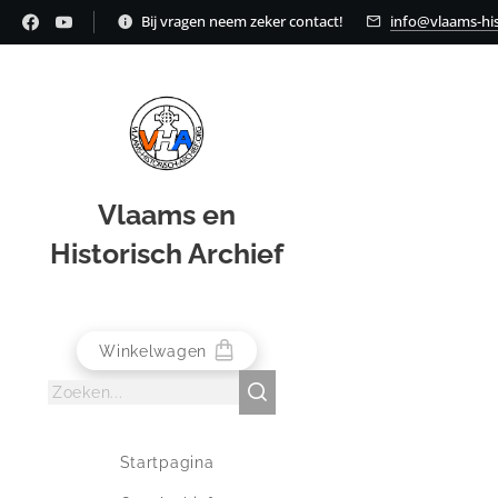
Bij vragen neem zeker contact!
info@vlaams-his
Vlaams en
Historisch Archief
Winkelwagen
Startpagina