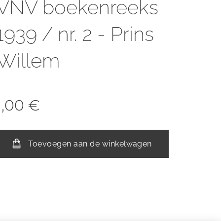
VNV boekenreeks
1939 / nr. 2 - Prins
Willem
1,00
€
Toevoegen aan de winkelwagen