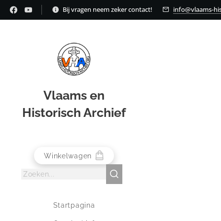
Bij vragen neem zeker contact!
info@vlaams-his
Vlaams en
Historisch Archief
Winkelwagen
Startpagina