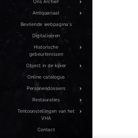
Ons Archief
Antiquariaat
Bevriende webpagina's
Digitaliseren
Historische
gebeurtenissen
Object in de kijker
Online catalogus
Personendossiers
Restauraties
Tentoonstellingen van het
VHA
Contact