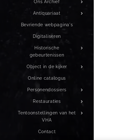
Ons Archief
Antiquariaat
Bevriende webpagina's
Digitaliseren
Historische
gebeurtenissen
Object in de kijker
Online catalogus
Personendossiers
Restauraties
Tentoonstellingen van het
VHA
Contact