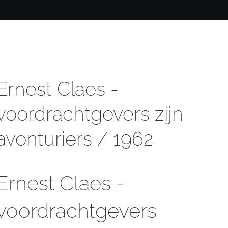
Ernest Claes -
voordrachtgevers zijn
avonturiers / 1962
Ernest Claes -
voordrachtgevers