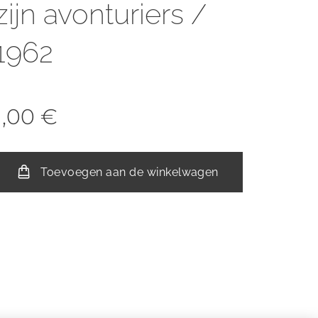
zijn avonturiers /
1962
1,00
€
Toevoegen aan de winkelwagen