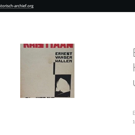
torisch-archief.org
1