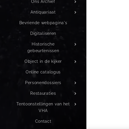
Ons Archief
Antiquariaat
Bevriende webpagina's
Digitaliseren
Historische
gebeurtenissen
Object in de kijker
Online catalogus
Personendossiers
Restauraties
Tentoonstellingen van het
VHA
Contact