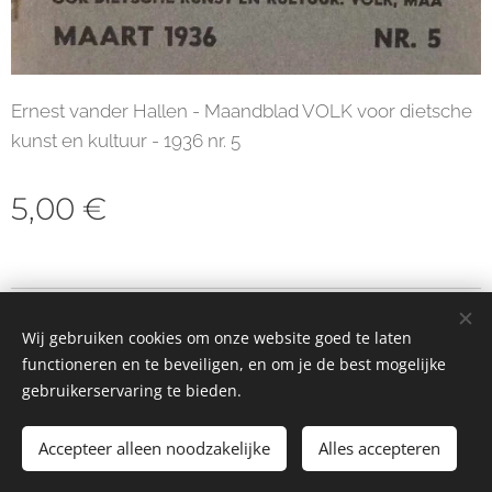
Ernest vander Hallen - Maandblad VOLK voor dietsche
kunst en kultuur - 1936 nr. 5
5,00
€
© 2023 Alle rechten voorbehouden
Wij gebruiken cookies om onze website goed te laten
Cookies
functioneren en te beveiligen, en om je de best mogelijke
gebruikerservaring te bieden.
Toevoegen aan de winkelwagen
Accepteer alleen noodzakelijke
Alles accepteren