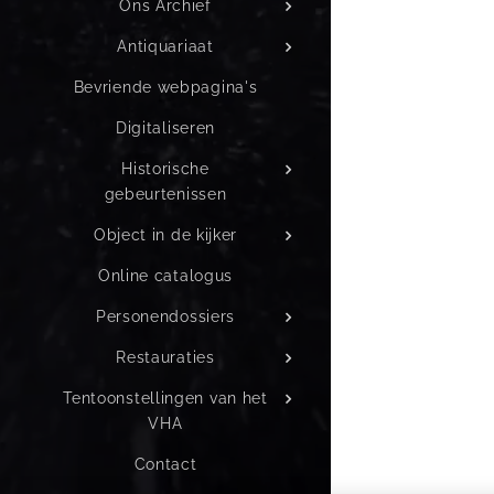
Ons Archief
Antiquariaat
Bevriende webpagina's
Digitaliseren
Historische
gebeurtenissen
Object in de kijker
Online catalogus
Personendossiers
Restauraties
Tentoonstellingen van het
VHA
Contact