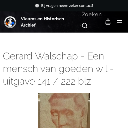
Bij vragen neem zeker contact!
Zoeken
Vlaams en Historisch
Archief
Gerard Walschap - Een
mensch van goeden wil -
uitgave 141 / 222 blz