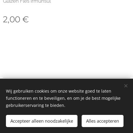
Glazen Fles Irmunsul
2,00
€
© 2023 Alle rechten voorbehouden
Wij gebruiken cookies om onze website goed te laten
Cookies
functioneren en te beveiligen, en om je de best mogelijke
gebruikerservaring te bieden.
Toevoegen aan de winkelwagen
Accepteer alleen noodzakelijke
Alles accepteren