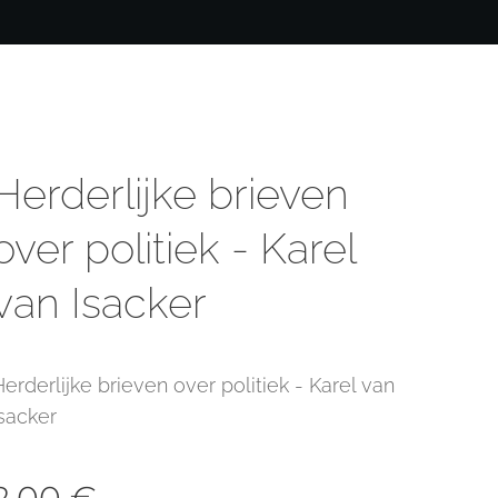
Herderlijke brieven
over politiek - Karel
van Isacker
Herderlijke brieven over politiek - Karel van
Isacker