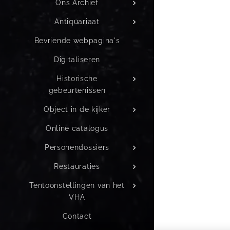
Ons Archief
Antiquariaat
Bevriende webpagina's
Digitaliseren
Historische
gebeurtenissen
Object in de kijker
Online catalogus
Personendossiers
Restauraties
Tentoonstellingen van het
VHA
Contact