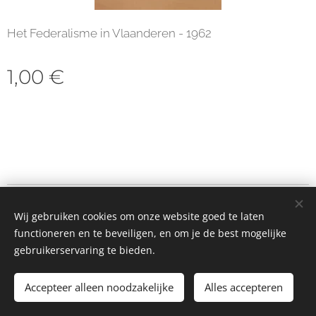
Het Federalisme in Vlaanderen - 1962
1,00
€
© 2023 Alle rechten voorbehouden
Wij gebruiken cookies om onze website goed te laten
Cookies
functioneren en te beveiligen, en om je de best mogelijke
gebruikerservaring te bieden.
Toevoegen aan de winkelwagen
Accepteer alleen noodzakelijke
Alles accepteren