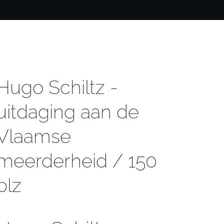
Hugo Schiltz -
uitdaging aan de
Vlaamse
meerderheid / 150
blz