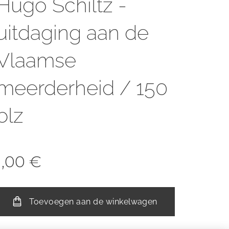
Hugo Schiltz -
uitdaging aan de
Vlaamse
meerderheid / 150
blz
1,00
€
Toevoegen aan de winkelwagen