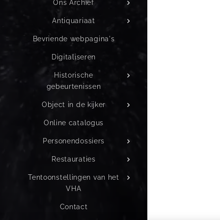
Ons Archief
Antiquariaat
Bevriende webpagina's
Digitaliseren
Historische
gebeurtenissen
Object in de kijker
Online catalogus
Personendossiers
Restauraties
Tentoonstellingen van het
VHA
Contact