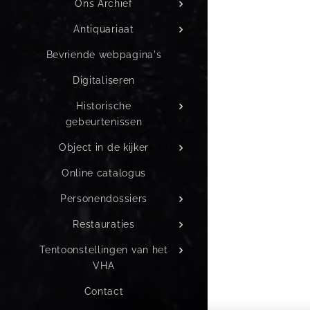
Ons Archief
Antiquariaat
Bevriende webpagina's
Digitaliseren
Historische
gebeurtenissen
Object in de kijker
Online catalogus
Personendossiers
Restauraties
Tentoonstellingen van het
VHA
Contact