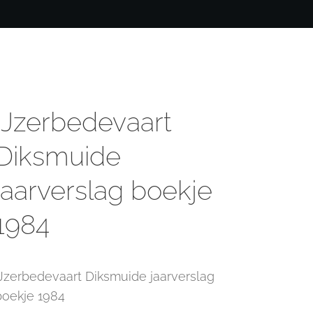
IJzerbedevaart
Diksmuide
jaarverslag boekje
1984
IJzerbedevaart Diksmuide jaarverslag
boekje 1984