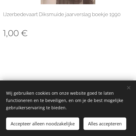
IJzerbedevaart Diksmuide jaarverslag boekje 1990
1,00
€
© 2023 Alle rechten voorbehouden
Wij gebruiken cookies om onze website goed te laten
Cookies
functioneren en te beveiligen, en om je de best mogelijke
gebruikerservaring te bieden.
Toevoegen aan de winkelwagen
Accepteer alleen noodzakelijke
Alles accepteren