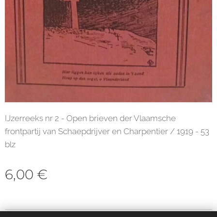
IJzerreeks nr 2 - Open brieven der Vlaamsche
frontpartij van Schaepdrijver en Charpentier / 1919 - 53
blz
6,00
€