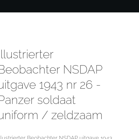
Illustrierter
Beobachter NSDAP
uitgave 1943 nr 26 -
Panzer soldaat
uniform / zeldzaam
Illustrierter Beobachter NSDAP uitgave 1943