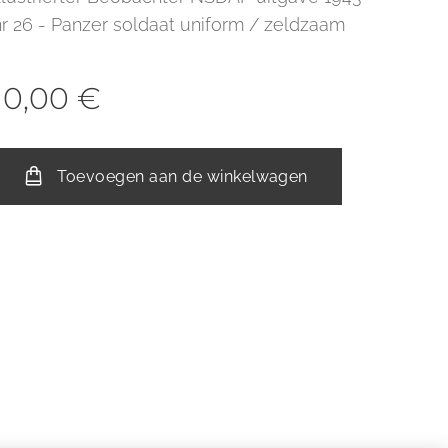
nr 26 - Panzer soldaat uniform / zeldzaam
10,00
€
Toevoegen aan de winkelwagen