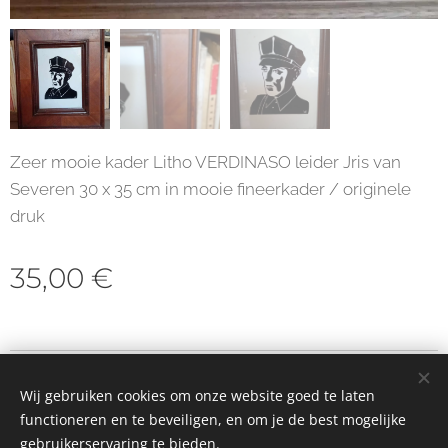
Zeer mooie kader Litho VERDINASO leider Jris van
Severen 30 x 35 cm in mooie fineerkader / originele
druk
35,00
€
© 2023 Alle rechten voorbehouden
Wij gebruiken cookies om onze website goed te laten
Cookies
functioneren en te beveiligen, en om je de best mogelijke
gebruikerservaring te bieden.