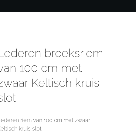
Lederen broeksriem
van 100 cm met
zwaar Keltisch kruis
slot
Lederen riem van 100 cm met zwaar
eltisch kruis slot