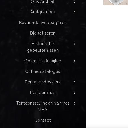
Ons Archief
Antiquariaat
Bevriende webpagina's
Digitaliseren
Historische
gebeurtenissen
Object in de kijker
Online catalogus
Personendossiers
Restauraties
Tentoonstellingen van het
VHA
Contact