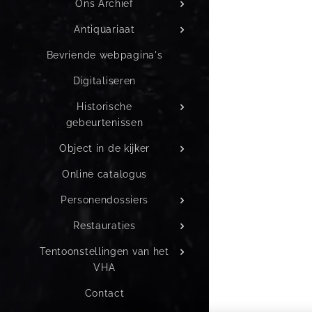
Ons Archief
Antiquariaat
Bevriende webpagina's
Digitaliseren
Historische
gebeurtenissen
Object in de kijker
Online catalogus
Personendossiers
Restauraties
Tentoonstellingen van het
VHA
Contact