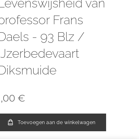
Levenswijsheid van
professor Frans
Daels - 93 Blz /
IJzerbedevaart
Diksmuide
1,00
€
Toevoegen aan de winkelwagen