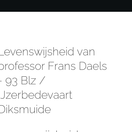
Levenswijsheid van
professor Frans Daels
- 93 Blz /
IJzerbedevaart
Diksmuide