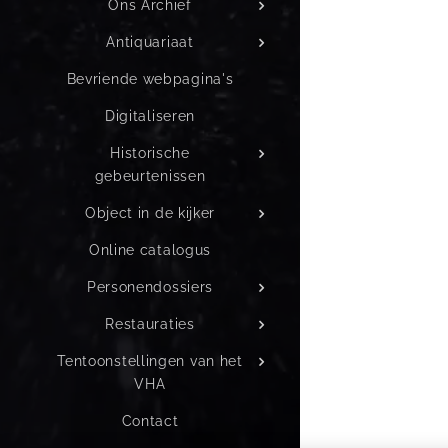
Ons Archief
Antiquariaat
Bevriende webpagina's
Digitaliseren
Historische
gebeurtenissen
Object in de kijker
Online catalogus
Personendossiers
Restauraties
Tentoonstellingen van het
VHA
Contact