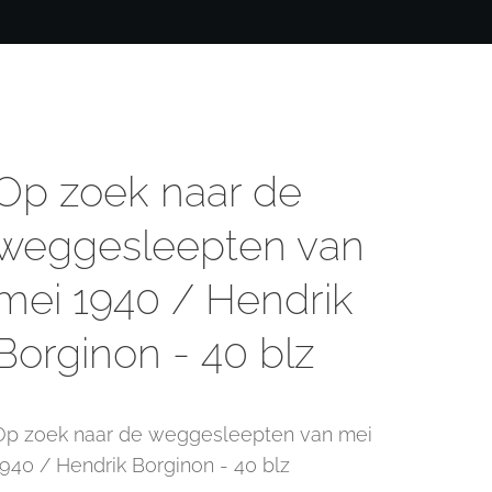
Op zoek naar de
weggesleepten van
mei 1940 / Hendrik
Borginon - 40 blz
Op zoek naar de weggesleepten van mei
1940 / Hendrik Borginon - 40 blz