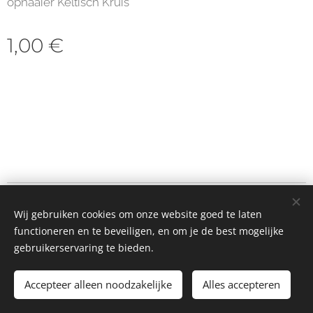
opnaaier Keltisch Kruis
1,00
€
© 2023 Alle rechten voorbehouden
Wij gebruiken cookies om onze website goed te laten
Cookies
functioneren en te beveiligen, en om je de best mogelijke
gebruikerservaring te bieden.
Toevoegen aan de winkelwagen
Accepteer alleen noodzakelijke
Alles accepteren