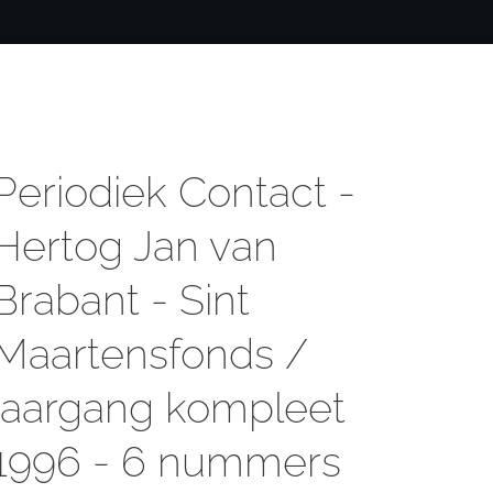
Periodiek Contact -
Hertog Jan van
Brabant - Sint
Maartensfonds /
jaargang kompleet
1996 - 6 nummers