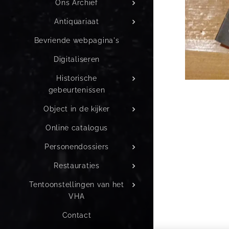
Ons Archief
Antiquariaat
Bevriende webpagina's
Digitaliseren
Historische
gebeurtenissen
Object in de kijker
Online catalogus
Personendossiers
Restauraties
Tentoonstellingen van het
VHA
Contact