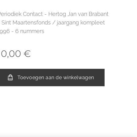
Periodiek Contact - Hertog Jan van Brabant
- Sint Maartensfonds / jaargang kompleet
1996 - 6 nummers
10,00
€
Toevoegen aan de winkelwagen