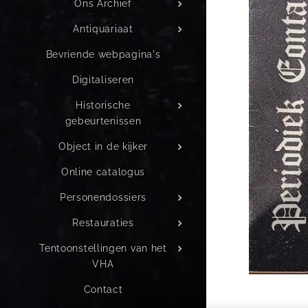
Ons Archief
Antiquariaat
Bevriende webpagina's
Digitaliseren
Historische
gebeurtenissen
Object in de kijker
Online catalogus
Personendossiers
Restauraties
Tentoonstellingen van het
VHA
Contact