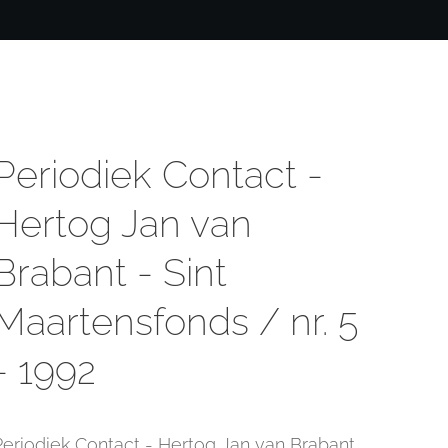
Periodiek Contact -
Hertog Jan van
Brabant - Sint
Maartensfonds / nr. 5
- 1992
Periodiek Contact - Hertog Jan van Brabant