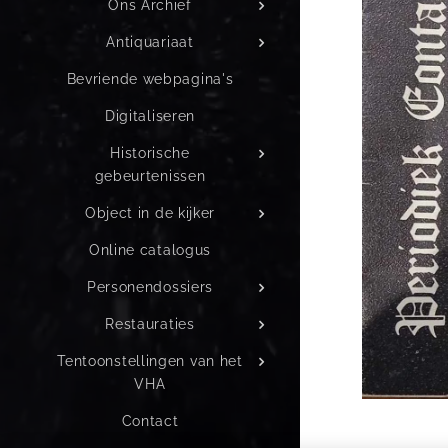
Ons Archief
Antiquariaat
Bevriende webpagina's
Digitaliseren
Historische
gebeurtenissen
Object in de kijker
Online catalogus
Personendossiers
Restauraties
Tentoonstellingen van het
VHA
Contact