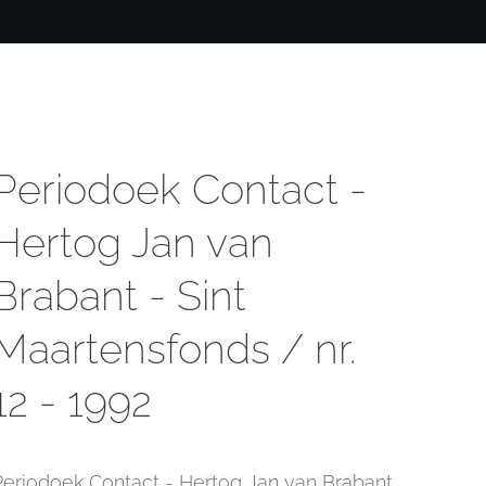
Periodoek Contact -
Hertog Jan van
Brabant - Sint
Maartensfonds / nr.
12 - 1992
Periodoek Contact - Hertog Jan van Brabant