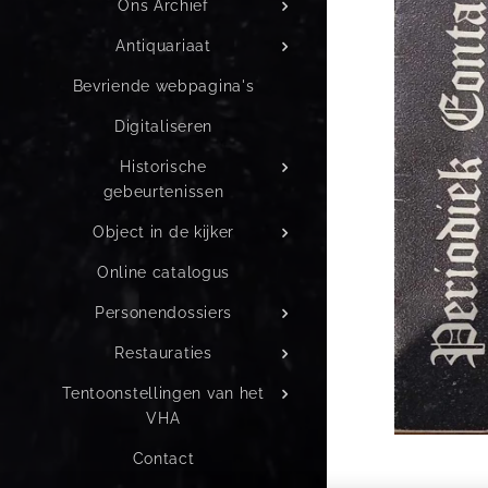
Ons Archief
Antiquariaat
Bevriende webpagina's
Digitaliseren
Historische
gebeurtenissen
Object in de kijker
Online catalogus
Personendossiers
Restauraties
Tentoonstellingen van het
VHA
Contact