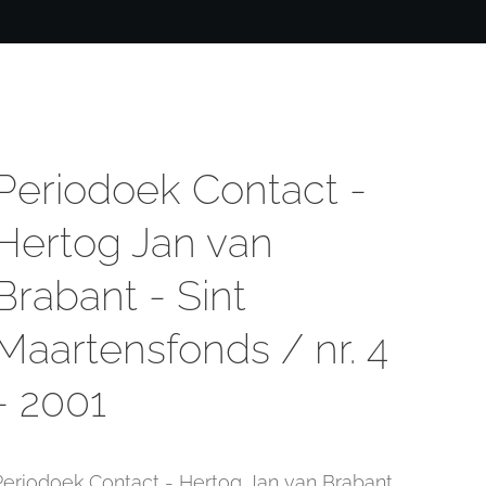
Periodoek Contact -
Hertog Jan van
Brabant - Sint
Maartensfonds / nr. 4
- 2001
Periodoek Contact - Hertog Jan van Brabant