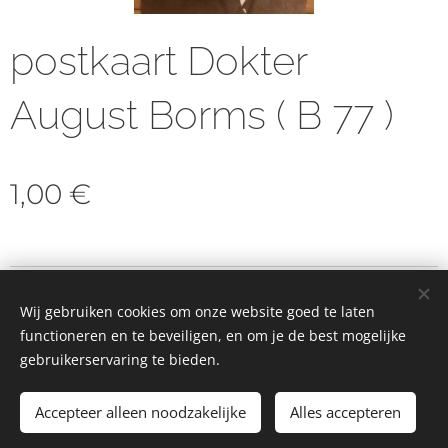
postkaart Dokter
August Borms ( B 77 )
1,00
€
© 2023 Alle rechten voorbehouden
Wij gebruiken cookies om onze website goed te laten
Cookies
functioneren en te beveiligen, en om je de best mogelijke
gebruikerservaring te bieden.
Toevoegen aan de winkelwagen
Accepteer alleen noodzakelijke
Alles accepteren