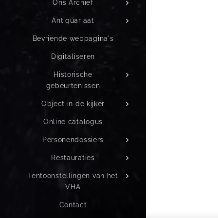
Ons Archief
Antiquariaat
Bevriende webpagina's
Digitaliseren
Historische
gebeurtenissen
Object in de kijker
Online catalogus
Personendossiers
Restauraties
Tentoonstellingen van het
VHA
Contact