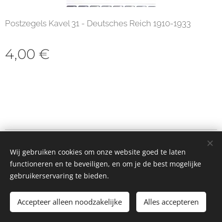
Postzegels Kavel 31 - Deutsches Reich 1910-1933
4,00
€
© 2023 Alle rechten voorbehouden
Wij gebruiken cookies om onze website goed te laten
Cookies
functioneren en te beveiligen, en om je de best mogelijke
gebruikerservaring te bieden.
Toevoegen aan de winkelwagen
Accepteer alleen noodzakelijke
Alles accepteren